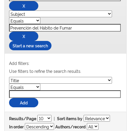
Start a new search
Add filters:
Use filters to refine the search results.
|
Results/Page
Sort items by
In order
Authors/record