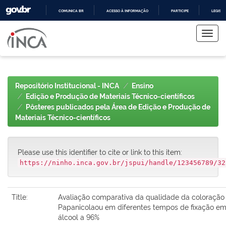
COMUNICA BR
ACESSO À INFORMAÇÃO
PARTICIPE
LEGISL
Skip
IR
PARA
navigation
O
CONTEÚDO
Repositório Institucional - INCA
Ensino
Edição e Produção de Materiais Técnico-científicos
Pôsteres publicados pela Área de Edição e Produção de
Materiais Técnico-científicos
Please use this identifier to cite or link to this item:
https://ninho.inca.gov.br/jspui/handle/123456789/32
Title:
Avaliação comparativa da qualidade da coloração
Papanicolaou em diferentes tempos de fixação e
álcool a 96%