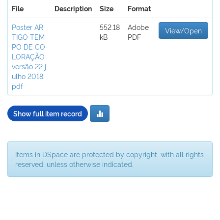
File
Description
Size
Format
Poster AR
552.18
Adobe
View/Open
TIGO TEM
kB
PDF
PO DE CO
LORAÇÃO
versão 22 j
ulho 2018.
pdf
Show full item record
Items in DSpace are protected by copyright, with all rights
reserved, unless otherwise indicated.