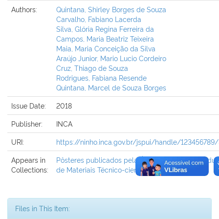
Authors:
Quintana, Shirley Borges de Souza
Carvalho, Fabiano Lacerda
Silva, Glória Regina Ferreira da
Campos, Maria Beatriz Teixeira
Maia, Maria Conceição da Silva
Araújo Junior, Mario Lucio Cordeiro
Cruz, Thiago de Souza
Rodrigues, Fabiana Resende
Quintana, Marcel de Souza Borges
Issue Date:
2018
Publisher:
INCA
URI:
https://ninho.inca.gov.br/jspui/handle/123456789
Appears in
Pôsteres publicados pela Área de Edição e Produ
Collections:
de Materiais Técnico-científicos
Files in This Item: