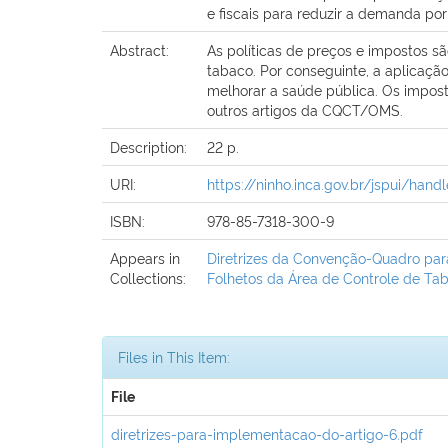
e fiscais para reduzir a demanda por 
Abstract:
As políticas de preços e impostos 
tabaco. Por conseguinte, a aplicaçã
melhorar a saúde pública. Os impos
outros artigos da CQCT/OMS.
Description:
22 p.
URI:
https://ninho.inca.gov.br/jspui/han
ISBN:
978-85-7318-300-9
Appears in
Diretrizes da Convenção-Quadro par
Collections:
Folhetos da Área de Controle de Ta
Files in This Item:
File
diretrizes-para-implementacao-do-artigo-6.pdf