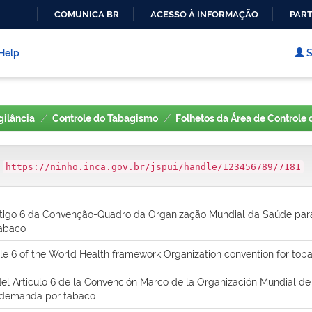
COMUNICA BR
ACESSO À INFORMAÇÃO
PART
IR
PARA
Help
S
O
CONTEÚDO
gilância
Controle do Tabagismo
Folhetos da Área de Controle
:
https://ninho.inca.gov.br/jspui/handle/123456789/7181
rtigo 6 da Convenção-Quadro da Organização Mundial da Saúde para 
tabaco
cle 6 of the World Health framework Organization convention for toba
del Articulo 6 de la Convención Marco de la Organización Mundial de
la demanda por tabaco