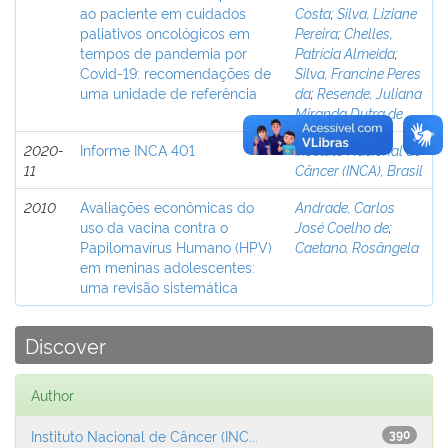
ao paciente em cuidados
Costa
;
Silva, Liziane
paliativos oncológicos em
Pereira
;
Chelles,
tempos de pandemia por
Patrícia Almeida
;
Covid-19: recomendações de
Silva, Francine Peres
uma unidade de referência
da
;
Resende, Juliana
Miranda Dutra de
2020-
Informe INCA 401
Instituto Nacional de
11
Câncer (INCA), Brasil
2010
Avaliações econômicas do
Andrade, Carlos
uso da vacina contra o
José Coelho de
;
Papilomavírus Humano (HPV)
Caetano, Rosângela
em meninas adolescentes:
uma revisão sistemática
Discover
Author
Instituto Nacional de Câncer (INC...
390