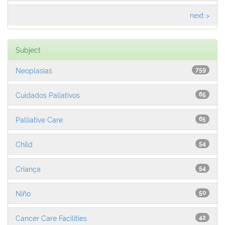
next >
Subject
Neoplasias
759
Cuidados Paliativos
65
Palliative Care
65
Child
54
Criança
54
Niño
50
Cancer Care Facilities
42