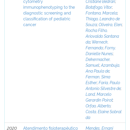
cytometry
Cristiane Bedran
;
immunophenotyping to the
Botafogo, Vitor
;
diagnostic screening and
Fontana, Marcela
;
classification of pediatric
Thiago, Leandro de
cancer
Souza
;
Oliveira, Elen
;
Rocha Filho,
Ariovaldo Santana
da
;
Werneck,
Fernando
;
Forny,
Danielle Nunes
;
Dekermacher,
Samuel
;
Azambuja,
Ana Paula de
;
Ferman, Sima
Esther
;
Faria, Paulo
Antonio Silvestre de
;
Land, Marcelo
Gerardin Poirot
;
Orfao, Alberto
;
Costa, Elaine Sobral
da
2020
Atendimento fisioterapêutico
Mendes, Ernani