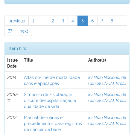
previous
1
...
2
3
4
5
6
7
8
...
77
next
Item hits:
Issue
Title
Author(s)
Date
2014
Atlas on-line de mortalidade:
Instituto Nacional de
usos e aplicações
Câncer (INCA), Brasil
2019-
Simpósio de Fisioterapia
Instituto Nacional de
11
discute desospitalização e
Câncer (INCA), Brasil
qualidade de vida
2012
Manual de rotinas e
Instituto Nacional de
procedimentos para registros
Câncer (INCA), Brasil
de câncer de base