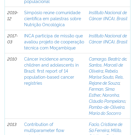
populacional
2019-
Simpósio reúne comunidade
Instituto Nacional de
12
científica em palestras sobre
Câncer (INCA), Brasil
Nutrição Oncológica
2017-
INCA participa de missão que
Instituto Nacional de
03
avaliou projeto de cooperação
Câncer (INCA), Brasil
técnica com Moçambique
2010
Câncer incidence among
Camargo, Beatriz de
;
children and adolescents in
Santos, Marceli de
Brazil: first report of 14
Oliveira
;
Rebelo,
population-based cancer
Marise Souto
;
Reis,
registries
Rejane de Souza
;
Ferman, Sima
Esther
;
Noronha,
Cláudio Pompeiano
;
Pombo-de-Oliveira,
Maria do Socorro
2013
Contribution of
Facio, Cristiane de
multiparameter flow
Sá Ferreira
;
Milito,