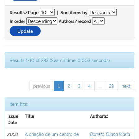
|
Results/Page
Sort items by
In order
Authors/record
Results 1-10 of 283 (Search time: 0.003 seconds).
previous
1
2
3
4
...
29
next
Item hits:
Issue
Title
Author(s)
Date
2003
A criação de um centro de
Barreto, Eliana Maria