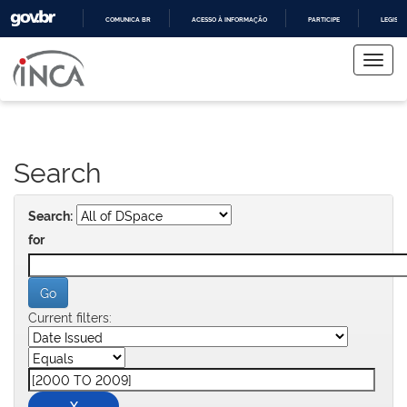
COMUNICA BR
ACESSO À INFORMAÇÃO
PARTICIPE
LEGISL
Skip
IR
PARA
navigation
O
CONTEÚDO
Search
Search:
for
Current filters: