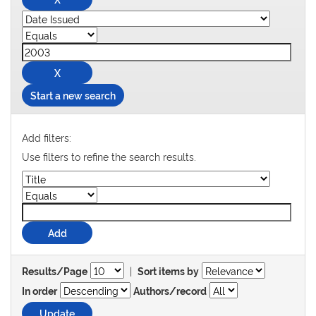
Start a new search
Add filters:
Use filters to refine the search results.
|
Results/Page
Sort items by
In order
Authors/record