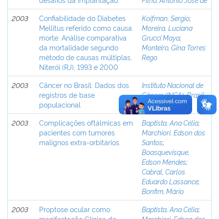
2003
Confiabilidade do Diabetes
Koifman, Sergio
;
Mellitus referido como causa
Moreira, Luciana
morte: Análise comparativa
Grucci Maya
;
da mortalidade segundo
Monteiro, Gina Torres
método de causas múltiplas,
Rego
Niterói (RJ), 1993 e 2000
2003
Câncer no Brasil: Dados dos
Instituto Nacional de
registros de base
Câncer (INCA), Brasil
populacional
2003
Complicações oftálmicas em
Baptista, Ana Célia
;
pacientes com tumores
Marchiori, Edson dos
malignos extra-orbitários.
Santos
;
Boasquevisque,
Edson Mendes
;
Cabral, Carlos
Eduardo Lassance
;
Bonfim, Mário
2003
Proptose ocular como
Baptista, Ana Célia
;
manifestação Clínica de
Marchiori, Edson dos