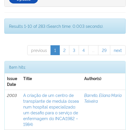
Results 1-10 of 283 (Search time: 0.003 seconds).
previous
1
2
3
4
...
29
next
Item hits:
Issue
Title
Author(s)
Date
2003
A criação de um centro de
Barreto, Eliana Maria
transplante de medula óssea
Teixeira
num hospital especializado:
um desafio para o serviço de
enfermagem do INCA(1982 –
1984)