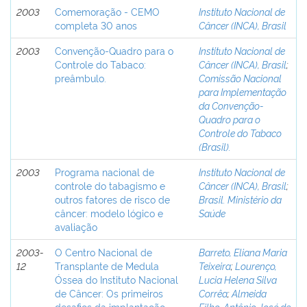
2003
Comemoração - CEMO
Instituto Nacional de
completa 30 anos
Câncer (INCA), Brasil
2003
Convenção-Quadro para o
Instituto Nacional de
Controle do Tabaco:
Câncer (INCA), Brasil
;
preâmbulo.
Comissão Nacional
para Implementação
da Convenção-
Quadro para o
Controle do Tabaco
(Brasil).
2003
Programa nacional de
Instituto Nacional de
controle do tabagismo e
Câncer (INCA), Brasil
;
outros fatores de risco de
Brasil. Ministério da
câncer: modelo lógico e
Saúde
avaliação
2003-
O Centro Nacional de
Barreto, Eliana Maria
12
Transplante de Medula
Teixeira
;
Lourenço,
Óssea do Instituto Nacional
Lucia Helena Silva
de Câncer: Os primeiros
Corrêa
;
Almeida
desafios da implantação.
Filho, Antônio José de